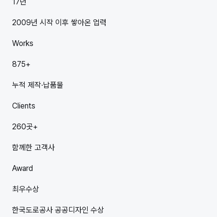
17
년
2009년 시작 이후 쌓아온 업력
Works
875
+
누적 제작·납품물
Clients
260
곳+
함께한 고객사
Award
최우수상
한국도로공사 공공디자인 수상