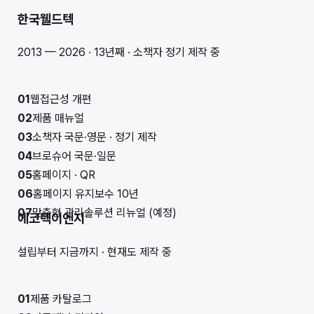
한국웰드텍
2013 — 2026 · 13년째 · 소책자 정기 제작 중
01
웹접근성 개편
02
제품 매뉴얼
03
소책자 국문·영문 · 정기 제작
04
브로슈어 국문·일문
05
홈페이지 · QR
06
홈페이지 유지보수 10년
07
맞춤형 관리솔루션 리뉴얼 (예정)
에코텍이엔지
설립부터 지금까지 · 현재도 제작 중
01
제품 카탈로그