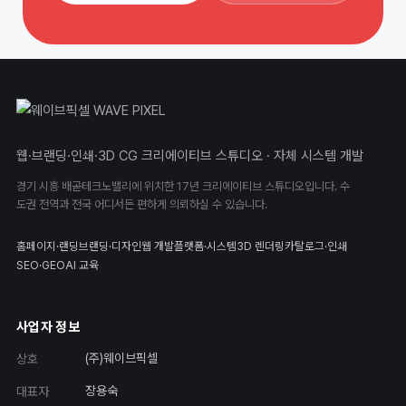
웹·브랜딩·인쇄·3D CG 크리에이티브 스튜디오 · 자체 시스템 개발
경기 시흥 배곧테크노밸리에 위치한 17년 크리에이티브 스튜디오입니다. 수
도권 전역과 전국 어디서든 편하게 의뢰하실 수 있습니다.
홈페이지·랜딩
브랜딩·디자인
웹 개발
플랫폼·시스템
3D 렌더링
카탈로그·인쇄
SEO·GEO
AI 교육
사업자 정보
(주)웨이브픽셀
상호
장용숙
대표자