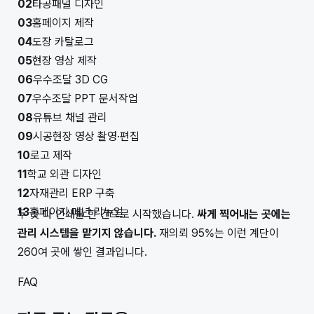
02
타공패널 디자인
03
홈페이지 제작
04
도장 카탈로그
05
현장 영상 제작
06
우수조달 3D CG
07
우수조달 PPT 문서작업
08
유튜브 채널 관리
09
시공현장 영상 촬영·편집
10
로고 제작
11
학교 외관 디자인
12
자재관리 ERP 구축
13
홈페이지 매년 리뉴얼
두 곳 다 인쇄물 한 건으로 시작했습니다.
싸게 찍어내는 곳에는
관리 시스템을 맡기지 않습니다.
재의뢰 95%는 이런 계단이
260여 곳에 쌓인 결과입니다.
FAQ